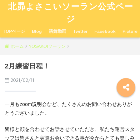
北昴よさこいソーラン公式ペー
ジ
TOPページ
Blog
演舞動画
Twitter
Facebook
Picture
ホーム
YOSAKOIソーラン
2月練習日程！
2021/02/11
一月もzoom説明会など、たくさんのお問い合わせありが
とうございました。
皆様と顔を合わせてお話させていただき、私たち運営スタ
ッフは皆さんと実際お会いできる事が今からとても楽しみ